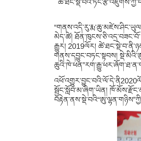
ཚེ་ཐང་སྡེ་བའི་ཏང་རྩ་འཛུགས་ཀྱ
“གནས་འདི་རུ་རྨ་ཆུ་མཛེས་ཤིང་ཡུ
མེད་ཚེ། ཐོན་ཁུངས་ཅི་འདྲ་བཟང་བོ
རྒྱུར། 2019ལོར། ཚེ་ཐང་སྡེ་བ་ནི
གནས་དབྱུང་བཏང་སྟབས། སྡེ་མིའི་ཨ
ཆུའི་ཁེ་ཕན”རག་རྒྱུ་ཕར་ཞོག་ཐ་ན་
འཕོ་འགྱུར་བྱུང་བའི་ལོ་དེ་ནི2020
སྦྱོང་སློབ་མ་ཞིག་ཡིན། ཁོ་མོས་རྫ
བརྟེན་ནས་སྡེ་བའི“ཨུ་ལྷན་གཉིས”ཀ