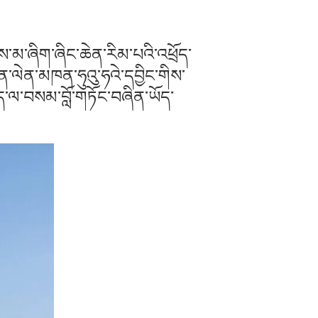
ུས་མ་ཞིག་ཞིང་ཆེན་རིམ་པའི་འཕྲོད་
ོན་ལེན་མཁན་ཧུའུ་ཧའེ་དབྱིང་གིས་
་ཐད་ལ་བསམ་བློ་གཏོང་བཞིན་ཡོད་