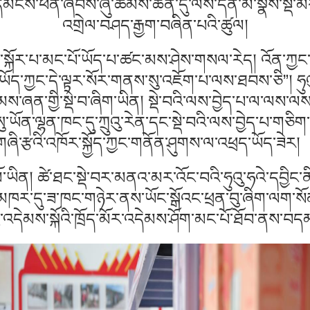
ི་དམངས་ཕན་ཞབས་ཞུ་ཚོམས་ཆེན་དུ་ལས་དོན་མི་སྣས་སྡེ་མ
འགྲེལ་བཤད་རྒྱག་བཞིན་པའི་ཚུལ།
ལ་སྐོར་པ་མང་པོ་ཡོད་པ་ཚང་མས་ཤེས་གསལ་རེད། འོན་ཀྱང
་ཡོད་ཀྱང་དེ་ལྟར་སོར་གནས་སུ་འཇོག་པ་ལས་ཐབས་ཅི”། ཧུའ
་ཉམས་ཞན་གྱི་སྡེ་བ་ཞིག་ཡིན། སྡེ་བའི་ལས་བྱེད་པ་ལ་ལས
ུ་ཡོན་ལྷན་ཁང་དུ་ཀྲུའུ་རེན་དང་སྡེ་བའི་ལས་བྱེད་པ་གཅིག
གཞི་རྩའི་འཁོར་སྐྱོད་ཀྱང་གནོན་ཤུགས་ལ་འཕྲད་ཡོད་ཟེར།
ལོ་ཡིན། ཚེ་ཐང་སྡེ་བར་མནའ་མར་འོང་བའི་ཧུའུ་ཧའེ་དབྱིང་ན
ོང་མཁར་དུ་ཟ་ཁང་གཉེར་ནས་ཡོང་སྒོའང་ཕྲན་བུ་ཞིག་ལག་སོན་
ྱི་འདེམས་སྐོའི་ཁྲོད་མོར་འདེམས་ཤོག་མང་པོ་ཐོབ་ནས་བདམ