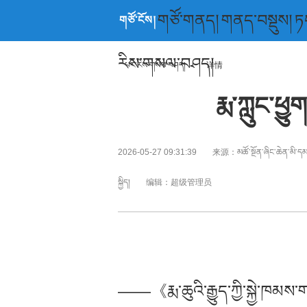
གཙོ་གནད།
གནད་བསྡུས།
ཏ
གཙོ་ངོས།
རིས་གསལ་བཤད།
པར་རིས་གསལ་བཤད།
详情
རྨ་ཀླུང་ཕྱ
2026-05-27 09:31:39
来源：
མཚོ་སྔོན་ཞིང་ཆེན་མི་ད
སྐྱིད།
编辑：
超级管理员
——《རྨ་ཆུའི་རྒྱུད་ཀྱི་སྐྱེ་ཁམ