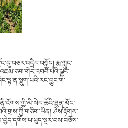
ོང་དུ་བཅར་འདྲིར་བསྐྱོད། རྨ་ཀླུང་
ིར་འཇམ་ཅག་གེར་འབབ་པའི་ལྗང་
་ལྟ་ན་སྡུག་པའི་རང་བྱུང་གི་
ི་ངོགས་ཀྱི་མི་སེར་ཚོའི་ཐུན་མོང་
་བའི་གྲས་ཀྱི་གཅིག་ཡིན། ཤེས་རྟོགས་
ལ་བྱེད་དགོས་པ་ཕུད་སྔར་བས་བཅོས་