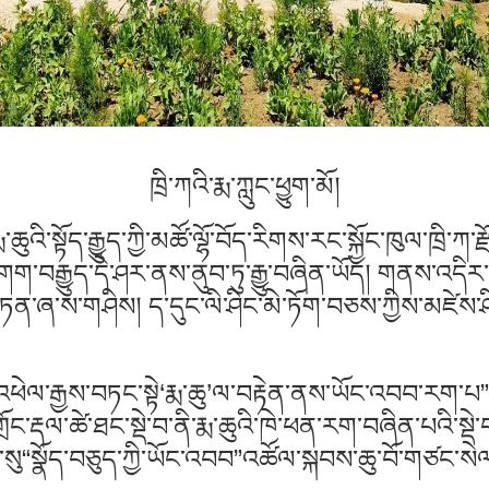
ཁྲི་ཀའི་རྨ་ཀླུང་ཕྱུག་མོ།
ི་སྟོད་རྒྱུད་ཀྱི་མཚོ་ལྷོ་བོད་རིགས་རང་སྐྱོང་ཁུལ་ཁྲི་ཀ་རྫ
གག་བརྒྱུད་དེ་ཤར་ནས་ནུབ་ཏུ་རྒྱུ་བཞིན་ཡོད། གནས་འད
ཏན་ཞ་ས་གཤིས། ད་དུང་ལི་ཤིང་མེ་ཏོག་བཅས་ཀྱིས་མཛེས་ཤིང
ོར་འཕེལ་རྒྱས་བཏང་སྟེ‘རྨ་ཆུ’ལ་བརྟེན་ནས་ཡོང་འབབ་རག་པ”ན
གྲོང་རྡལ་ཚེ་ཐང་སྡེ་བ་ནི་རྨ་ཆུའི་ཁེ་ཕན་རག་བཞིན་པའི་སྡེ
ས་སུ“སྣོད་བཅུད་ཀྱི་ཡོང་འབབ”འཚོལ་སྐབས་ཆུ་བོ་གཙང་སེ