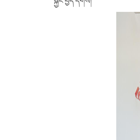
སྐྱོང་བྱེད་དགོས།