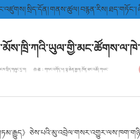
ང་འཛུགས།
སྲིད་དོན།
གནས་ཚུལ།
བརྙན་རིས།
ཐད་གཏོང་།
ུག་མོས་ཁྲི་ཀའི་ཡུལ་གྱི་མང་ཚོགས་ལ་ཁེ
མངས་སྲིད་གཞུང་དྲ་བ།
作者：
གསར་འགོད་པ། ལྷ་ཆེན་རྒྱལ། ཁོན་ཐར་འཚོ། གཡང་
ས་གཏམ་རྒྱུད》ཅེས་པའི་མུ་འབྲེལ་གསར་འགྱུར་ལས་ཁག་གཉ