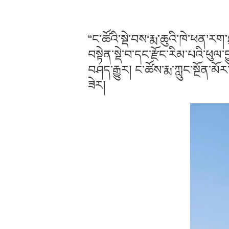
“ང་ཚོའི་སྡེ་བས‘རྨ་ཆུའི་ཁེ་ཕན’རག
བསྟེན་སྡེ་བ་དང་རྫོང་རིམ་པའི་ཕུལ
བཤད་རྒྱུར། ང་ཚོས་རྨ་ཀླུང་སྔོན་
ཟེར།