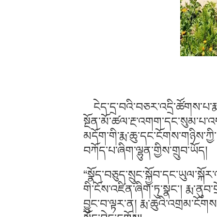
ངེད་དྲ་བའི་བཅར་འདྲི་ཚོགས་པ་རྨ་ཆུའ
སྔོན་མོ་ཚལ་རྔ་འགག་དང་སུམ་པ་འ
མདོག་གི་རྨ་ཆུ་དང་ངོགས་གཉིས་ཀྱི་
བཀོད་པ་ཞིག་ལྷུན་གྱིས་གྲུབ་ཡོད།
“སྣོད་བཅུད་སྲུང་སྐྱོབ་དང་ཡུལ་སྐ
གི་ངོས་འཛིན་ཞིག་ཏུ་སྣང་། རྨ་ནུབ་
བྱུང་བ་ལྟར་ན། རྨ་ཆུའི་འགྲམ་ངོག