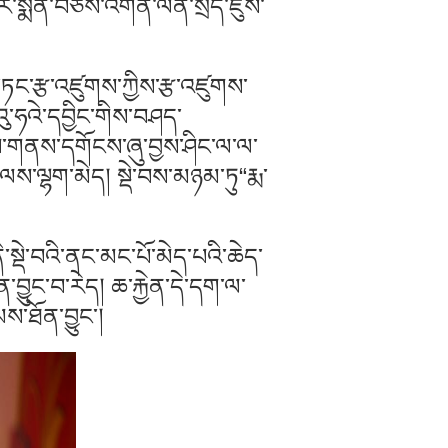
ིར་སྨན་བཅོས་འགན་ལེན་སྲིད་ཇུས་
་ཏང་རྩ་འཛུགས་ཀྱིས་རྩ་འཛུགས་
ུ་ཧའེ་དབྱིང་གིས་བཤད་
་ལས་གནས་དགོངས་ཞུ་བྱས་ཤིང་ལ་ལ་
་ལས་ལྷག་མེད། སྡེ་བས་མཉམ་ཏུ“རྨ་
ི་སྡེ་བའི་ནང་མང་པོ་མེད་པའི་ཆེད་
བྱུང་བ་རེད། ཆ་རྐྱེན་དེ་དག་ལ་
ས་ཐོན་བྱུང་།