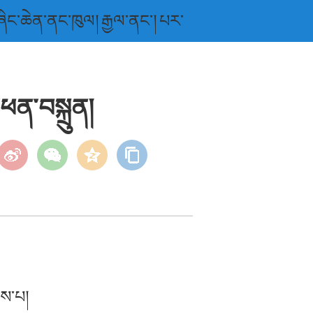
ཞིང་ཆེན་ནང་ཁུལ།
རྒྱལ་ནང་།
པར་
་ཕན་བསྐྲུན།
ིས་པ།