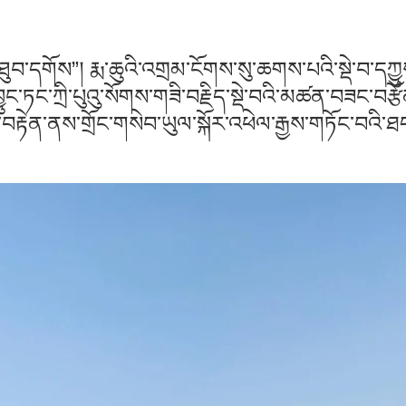
་ཐུབ་དགོས”། རྨ་ཆུའི་འགྲམ་ངོགས་སུ་ཆགས་པའི་སྡེ་བ་དཀྱ
་བྱུང་ཏང་ཀྲི་པུའུ་སོགས་གཟི་བརྗིད་སྡེ་བའི་མཚན་བཟང་བརྩ
མོར་བརྟེན་ནས་གྲོང་གསེབ་ཡུལ་སྐོར་འཕེལ་རྒྱས་གཏོང་བའི